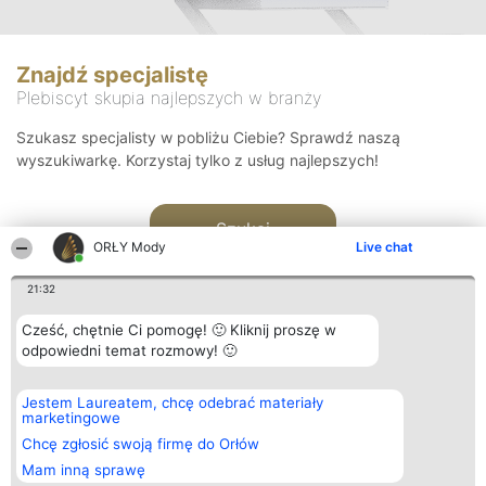
Znajdź specjalistę
Plebiscyt skupia najlepszych w branży
Szukasz specjalisty w pobliżu Ciebie? Sprawdź naszą
wyszukiwarkę. Korzystaj tylko z usług najlepszych!
Szukaj
ORŁY Mody
Live chat
21:32
Cześć, chętnie Ci pomogę! 🙂 Kliknij proszę w
odpowiedni temat rozmowy! 🙂
Organizator plebiscytu
Plebiscyt
Kontakt
Jestem Laureatem, chcę odebrać materiały
Bright Side Solutions sp. z o.
Laureaci
Kontakt
marketingowe
o. sp. k.
Lista
ul. Ruska 22
wszystkich
Chcę zgłosić swoją firmę do Orłów
Wrocław 50-079
Laureatów
Mam inną sprawę
KRS 0000749100 | Regon
Zasady
381313360 | NIP 8943132676
Regulamin