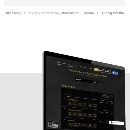
Orły Mody
Sklepy odzieżowe, obuwnicze - Gdynia
O bag Polska