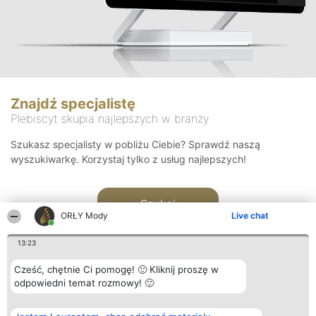
Znajdź specjalistę
Plebiscyt skupia najlepszych w branży
Szukasz specjalisty w pobliżu Ciebie? Sprawdź naszą
wyszukiwarkę. Korzystaj tylko z usług najlepszych!
Szukaj
ORŁY Mody
Live chat
13:23
Cześć, chętnie Ci pomogę! 🙂 Kliknij proszę w
odpowiedni temat rozmowy! 🙂
Organizator plebiscytu
Plebiscyt
Kontakt