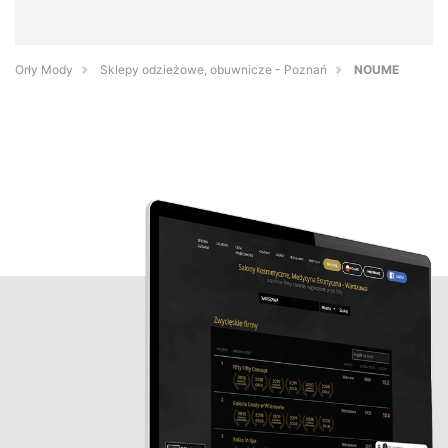
Orły Mody
Sklepy odzieżowe, obuwnicze - Poznań
NOUME