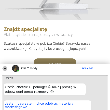
Znajdź specjalistę
Plebiscyt skupia najlepszych w branży
Szukasz specjalisty w pobliżu Ciebie? Sprawdź naszą
wyszukiwarkę. Korzystaj tylko z usług najlepszych!
Szukaj
ORŁY Mody
Live chat
03:48
Cześć, chętnie Ci pomogę! 🙂 Kliknij proszę w
odpowiedni temat rozmowy! 🙂
Organizator plebiscytu
Plebiscyt
Kontakt
Jestem Laureatem, chcę odebrać materiały
Bright Side Solutions sp. z o.
Laureaci
Kontakt
marketingowe
o. sp. k.
Lista