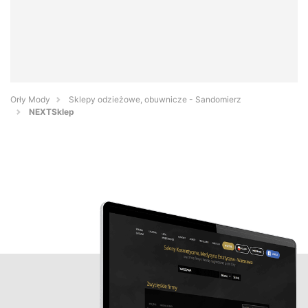
Orły Mody
Sklepy odzieżowe, obuwnicze - Sandomierz
NEXTSklep