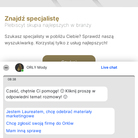
Znajdź specjalistę
Plebiscyt skupia najlepszych w branży
Szukasz specjalisty w pobliżu Ciebie? Sprawdź naszą
wyszukiwarkę. Korzystaj tylko z usług najlepszych!
Szukaj
ORŁY Mody
Live chat
08:38
Cześć, chętnie Ci pomogę! 🙂 Kliknij proszę w
odpowiedni temat rozmowy! 🙂
Organizator plebiscytu
Plebiscyt
Kontakt
Jestem Laureatem, chcę odebrać materiały
Bright Side Solutions sp. z o.
Laureaci
Kontakt
marketingowe
o. sp. k.
Lista
ul. Ruska 22
wszystkich
Chcę zgłosić swoją firmę do Orłów
Wrocław 50-079
Laureatów
Mam inną sprawę
KRS 0000749100 | Regon
Zasady
381313360 | NIP 8943132676
Regulamin