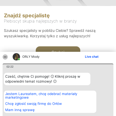
Znajdź specjalistę
Plebiscyt skupia najlepszych w branży
Szukasz specjalisty w pobliżu Ciebie? Sprawdź naszą
wyszukiwarkę. Korzystaj tylko z usług najlepszych!
Szukaj
ORŁY Mody
Live chat
02:22
Cześć, chętnie Ci pomogę! 🙂 Kliknij proszę w
odpowiedni temat rozmowy! 🙂
Organizator plebiscytu
Plebiscyt
Kontakt
Jestem Laureatem, chcę odebrać materiały
Bright Side Solutions sp. z o.
Laureaci
Kontakt
marketingowe
o. sp. k.
Lista
ul. Ruska 22
wszystkich
Chcę zgłosić swoją firmę do Orłów
Wrocław 50-079
Laureatów
Mam inną sprawę
KRS 0000749100 | Regon
Zasady
381313360 | NIP 8943132676
Regulamin