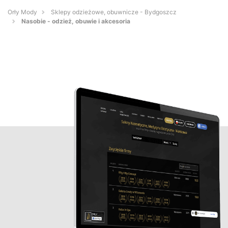
Orły Mody
Sklepy odzieżowe, obuwnicze - Bydgoszcz
Nasobie - odzież, obuwie i akcesoria