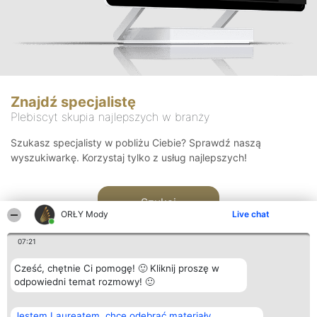
Znajdź specjalistę
Plebiscyt skupia najlepszych w branży
Szukasz specjalisty w pobliżu Ciebie? Sprawdź naszą
wyszukiwarkę. Korzystaj tylko z usług najlepszych!
Szukaj
ORŁY Mody
Live chat
07:21
Cześć, chętnie Ci pomogę! 🙂 Kliknij proszę w
odpowiedni temat rozmowy! 🙂
Organizator plebiscytu
Plebiscyt
Kontakt
Jestem Laureatem, chcę odebrać materiały
Bright Side Solutions sp. z o.
Laureaci
Kontakt