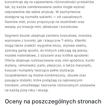
koncentruje się na zapewnieniu różnorodności produktów
tak, by każda zainteresowana osoba mogła wybrać
odpowiednie dla siebie artykuły. W asortymencie
dostępne są rozmaite sukienki — od casualowych
fasonów midi, przez propozycje na studniówki oraz
wesela, po kreacje mini, ołówkowe i koronkowe.
Segment bluzek obejmuje zarówno koszulowe, oversize,
wykonane z koronki, jak i klasyczne T-shirty. Klientki
mogą także znaleźć wygodne bluzy, stylowe swetry,
szeroką gamę spodni, do których zaliczają się jeansy,
modele materiałowe, z dziurami oraz krótkie spodenki.
Oferta obejmuje rozkloszowane oraz mini spódnice, kurtki
(katany, ramoneski), parki, płaszcze, a także marynarki,
koszule i komplety tworzące pełne stylizacje.
Uzupełnieniem są modne kombinezony, obuwie oraz
pasujące dodatki, które podążają za najnowszymi
trendami, umożliwiając tworzenie różnorodnych zestawów
na każdą porę roku i okazję.
Oceny na poszczególnych stronach