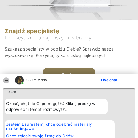
Znajdź specjalistę
Plebiscyt skupia najlepszych w branży
Szukasz specjalisty w pobliżu Ciebie? Sprawdź naszą
wyszukiwarkę. Korzystaj tylko z usług najlepszych!
Szukaj
ORŁY Mody
Live chat
09:38
Cześć, chętnie Ci pomogę! 🙂 Kliknij proszę w
odpowiedni temat rozmowy! 🙂
Organizator plebiscytu
Plebiscyt
Kontakt
Jestem Laureatem, chcę odebrać materiały
Bright Side Solutions sp. z o.
Laureaci
Kontakt
marketingowe
o. sp. k.
Lista
ul. Ruska 22
wszystkich
Chcę zgłosić swoją firmę do Orłów