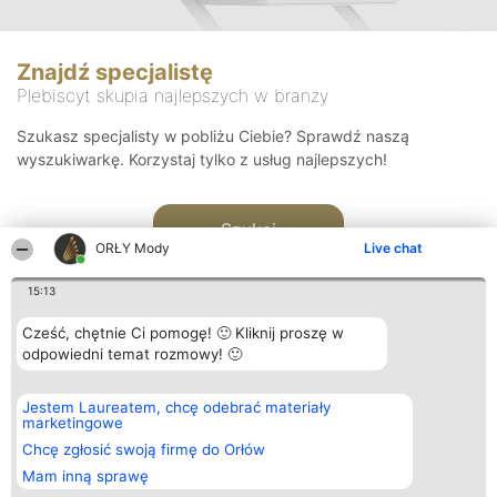
Znajdź specjalistę
Plebiscyt skupia najlepszych w branży
Szukasz specjalisty w pobliżu Ciebie? Sprawdź naszą
wyszukiwarkę. Korzystaj tylko z usług najlepszych!
Szukaj
ORŁY Mody
Live chat
15:13
Cześć, chętnie Ci pomogę! 🙂 Kliknij proszę w
odpowiedni temat rozmowy! 🙂
Organizator plebiscytu
Plebiscyt
Kontakt
Jestem Laureatem, chcę odebrać materiały
Bright Side Solutions sp. z o.
Laureaci
Kontakt
marketingowe
o. sp. k.
Lista
ul. Ruska 22
wszystkich
Chcę zgłosić swoją firmę do Orłów
Wrocław 50-079
Laureatów
Mam inną sprawę
KRS 0000749100 | Regon
Zasady
381313360 | NIP 8943132676
Regulamin