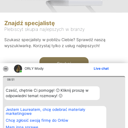
Znajdź specjalistę
Plebiscyt skupia najlepszych w branży
Szukasz specjalisty w pobliżu Ciebie? Sprawdź naszą
wyszukiwarkę. Korzystaj tylko z usług najlepszych!
Szukaj
ORŁY Mody
Live chat
06:51
Cześć, chętnie Ci pomogę! 🙂 Kliknij proszę w
odpowiedni temat rozmowy! 🙂
Organizator plebiscytu
Plebiscyt
Kontakt
Jestem Laureatem, chcę odebrać materiały
Bright Side Solutions sp. z o.
Laureaci
Kontakt
marketingowe
o. sp. k.
Lista
ul. Ruska 22
wszystkich
Chcę zgłosić swoją firmę do Orłów
Wrocław 50-079
Laureatów
Mam inną sprawę
KRS 0000749100 | Regon
Zasady