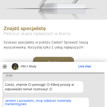
Znajdź specjalistę
Plebiscyt skupia najlepszych w branży
Szukasz specjalisty w pobliżu Ciebie? Sprawdź naszą
wyszukiwarkę. Korzystaj tylko z usług najlepszych!
Szukaj
ORŁY Mody
Live chat
21:53
Cześć, chętnie Ci pomogę! 🙂 Kliknij proszę w
odpowiedni temat rozmowy! 🙂
Organizator plebiscytu
Plebiscyt
Kontakt
Jestem Laureatem, chcę odebrać materiały
Bright Side Solutions sp. z o.
Laureaci
Kontakt
marketingowe
o. sp. k.
Lista