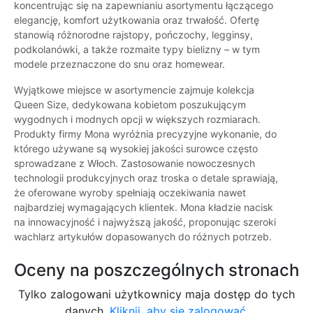
koncentrując się na zapewnianiu asortymentu łączącego
elegancję, komfort użytkowania oraz trwałość. Ofertę
stanowią różnorodne rajstopy, pończochy, legginsy,
podkolanówki, a także rozmaite typy bielizny – w tym
modele przeznaczone do snu oraz homewear.
Wyjątkowe miejsce w asortymencie zajmuje kolekcja
Queen Size, dedykowana kobietom poszukującym
wygodnych i modnych opcji w większych rozmiarach.
Produkty firmy Mona wyróżnia precyzyjne wykonanie, do
którego używane są wysokiej jakości surowce często
sprowadzane z Włoch. Zastosowanie nowoczesnych
technologii produkcyjnych oraz troska o detale sprawiają,
że oferowane wyroby spełniają oczekiwania nawet
najbardziej wymagających klientek. Mona kładzie nacisk
na innowacyjność i najwyższą jakość, proponując szeroki
wachlarz artykułów dopasowanych do różnych potrzeb.
Oceny na poszczególnych stronach
Tylko zalogowani użytkownicy maja dostęp do tych
danych.
Kliknij, aby się zalogować.