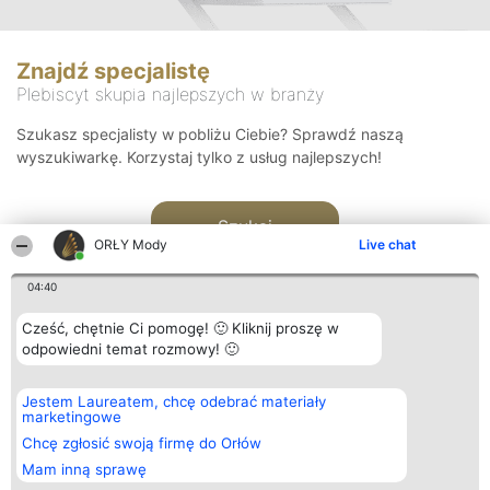
Znajdź specjalistę
Plebiscyt skupia najlepszych w branży
Szukasz specjalisty w pobliżu Ciebie? Sprawdź naszą
wyszukiwarkę. Korzystaj tylko z usług najlepszych!
Szukaj
ORŁY Mody
Live chat
04:40
Cześć, chętnie Ci pomogę! 🙂 Kliknij proszę w
odpowiedni temat rozmowy! 🙂
Organizator plebiscytu
Plebiscyt
Kontakt
Jestem Laureatem, chcę odebrać materiały
Bright Side Solutions sp. z o.
Laureaci
Kontakt
marketingowe
o. sp. k.
Lista
ul. Ruska 22
wszystkich
Chcę zgłosić swoją firmę do Orłów
Wrocław 50-079
Laureatów
Mam inną sprawę
KRS 0000749100 | Regon
Zasady
381313360 | NIP 8943132676
Regulamin