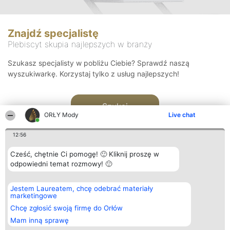
Znajdź specjalistę
Plebiscyt skupia najlepszych w branży
Szukasz specjalisty w pobliżu Ciebie? Sprawdź naszą
wyszukiwarkę. Korzystaj tylko z usług najlepszych!
Szukaj
ORŁY Mody
Live chat
12:56
Cześć, chętnie Ci pomogę! 🙂 Kliknij proszę w
odpowiedni temat rozmowy! 🙂
Organizator plebiscytu
Plebiscyt
Kontakt
Jestem Laureatem, chcę odebrać materiały
Bright Side Solutions sp. z o.
Laureaci
Kontakt
marketingowe
o. sp. k.
Lista
ul. Ruska 22
wszystkich
Chcę zgłosić swoją firmę do Orłów
Wrocław 50-079
Laureatów
Mam inną sprawę
KRS 0000749100 | Regon
Zasady
381313360 | NIP 8943132676
Regulamin