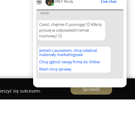
ORŁY Mody
Live chat
03:43
Cześć, chętnie Ci pomogę! 🙂 Kliknij
proszę w odpowiedni temat
rozmowy! 🙂
Jestem Laureatem, chcę odebrać
materiały marketingowe
Chcę zgłosić swoją firmę do Orłów
Mam inną sprawę
Sprawdź
ieszyć się sukcesem.