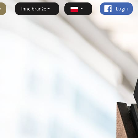
ę
Login
Inne branże