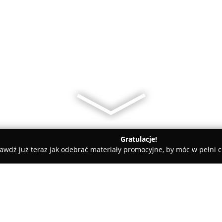
Gratulacje!
awdź już teraz jak odebrać materiały promocyjne, by móc w pełni c
ów Mazowiecka
Modny Pan Odzież Męska i Akcesoria