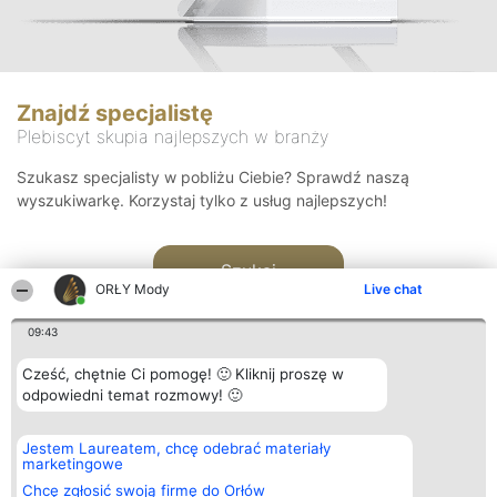
Znajdź specjalistę
Plebiscyt skupia najlepszych w branży
Szukasz specjalisty w pobliżu Ciebie? Sprawdź naszą
wyszukiwarkę. Korzystaj tylko z usług najlepszych!
Szukaj
ORŁY Mody
Live chat
09:43
Cześć, chętnie Ci pomogę! 🙂 Kliknij proszę w
odpowiedni temat rozmowy! 🙂
Organizator plebiscytu
Plebiscyt
Kontakt
Jestem Laureatem, chcę odebrać materiały
Bright Side Solutions sp. z o.
Laureaci
Kontakt
marketingowe
o. sp. k.
Lista
ul. Ruska 22
wszystkich
Chcę zgłosić swoją firmę do Orłów