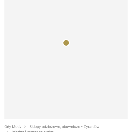
Orły Mody
Sklepy odzieżowe, obuwnicze - Żyrardów
Modne i wygodne outlet