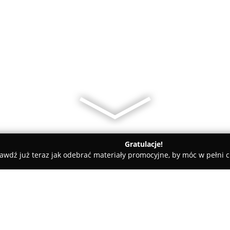
Gratulacje!
awdź już teraz jak odebrać materiały promocyjne, by móc w pełni c
zków
MODA na TERAZ