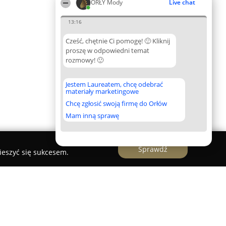
ORŁY Mody
Live chat
13:16
Cześć, chętnie Ci pomogę! 🙂 Kliknij
proszę w odpowiedni temat
rozmowy! 🙂
Jestem Laureatem, chcę odebrać
materiały marketingowe
Chcę zgłosić swoją firmę do Orłów
Mam inną sprawę
Sprawdź
ieszyć się sukcesem.