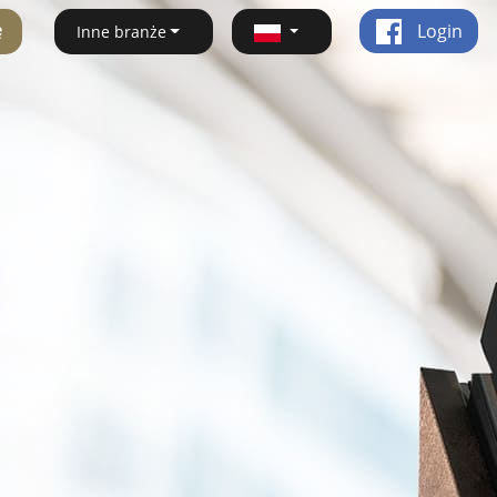
ę
Login
Inne branże