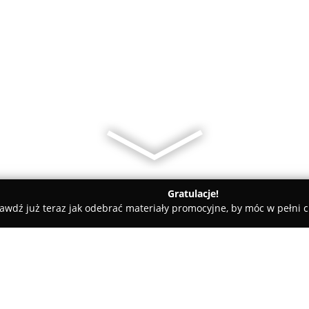
Gratulacje!
awdź już teraz jak odebrać materiały promocyjne, by móc w pełni c
czka
Butik Victoria w Wieliczce