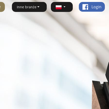
ę
Login
Inne branże