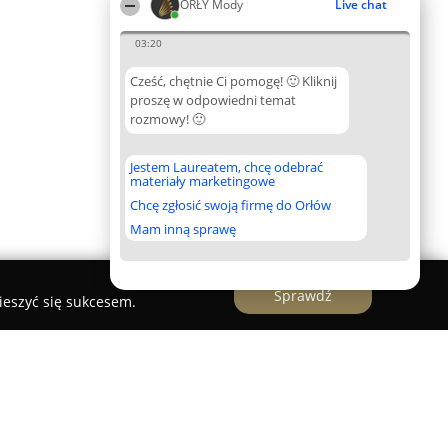
ORŁY Mody
Live chat
03:20
Cześć, chętnie Ci pomogę! 🙂 Kliknij
proszę w odpowiedni temat
rozmowy! 🙂
Jestem Laureatem, chcę odebrać
materiały marketingowe
Chcę zgłosić swoją firmę do Orłów
Mam inną sprawę
Sprawdź
ieszyć się sukcesem.