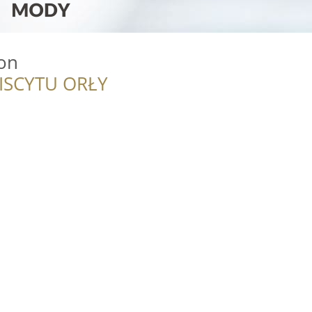
ion
ISCYTU ORŁY