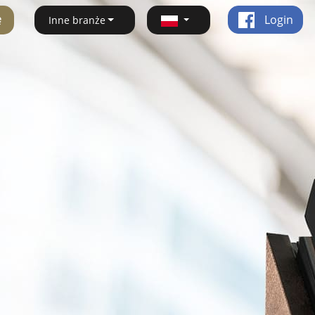
ę
Login
Inne branże