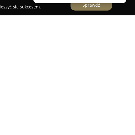
Sprawdź
ieszyć się sukcesem.
orter oraz hurtownia odzieży damskiej,
m na trendy modowe w Polsce. Siedziba firmy
nieprzerwanie poszukuje inspirujących ubrań,
kiego i francuskiego rynku modowego. W ofercie
ę odgrywa staranny dobór asortymentu, mający
i preferencje współczesnych kobiet.
bejmuje zarówno zestawy na oficjalne
 wygodne stroje do codziennego noszenia.
ą się połączeniem oryginalnego designu z
encjami, co daje możliwość partnerom