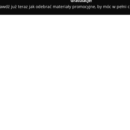
Gratulacje!
awdź już teraz jak odebrać materiały promocyjne, by móc w pełni c
w
Missfofo Fashion
O firmie:
Missfofo Fashion
to uznany imp
wyróżniająca się swoim wpływe
znajduje się w Rzgowie, gdzie 
czerpiąc wzory głównie z włos
przedsiębiorstwa kluczową rol
na uwadze szerokie wymagania 
Asortyment Missfofo Fashion o
wydarzenia, jak i stylowe oraz
Propozycje firmy charakteryzuj
dominującymi światowymi tend