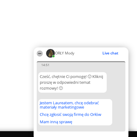
ORŁY Mody
Live chat
14:51
Cześć, chętnie Ci pomogę! 🙂 Kliknij
proszę w odpowiedni temat
rozmowy! 🙂
Jestem Laureatem, chcę odebrać
materiały marketingowe
Chcę zgłosić swoją firmę do Orłów
Mam inną sprawę