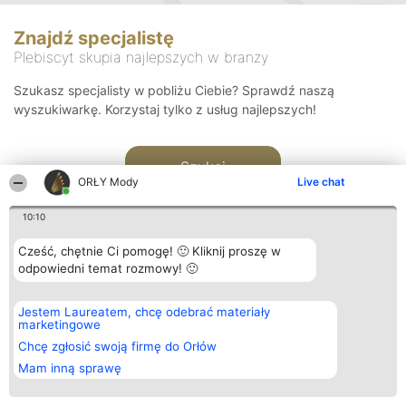
Znajdź specjalistę
Plebiscyt skupia najlepszych w branży
Szukasz specjalisty w pobliżu Ciebie? Sprawdź naszą
wyszukiwarkę. Korzystaj tylko z usług najlepszych!
Szukaj
ORŁY Mody
Live chat
10:10
Cześć, chętnie Ci pomogę! 🙂 Kliknij proszę w
odpowiedni temat rozmowy! 🙂
Organizator plebiscytu
Plebiscyt
Kontakt
Jestem Laureatem, chcę odebrać materiały
Bright Side Solutions sp. z o.
Laureaci
Kontakt
marketingowe
o. sp. k.
Lista
ul. Ruska 22
wszystkich
Chcę zgłosić swoją firmę do Orłów
Wrocław 50-079
Laureatów
Mam inną sprawę
KRS 0000749100 | Regon
Zasady
381313360 | NIP 8943132676
Regulamin
+48 508 492 400
Polityka