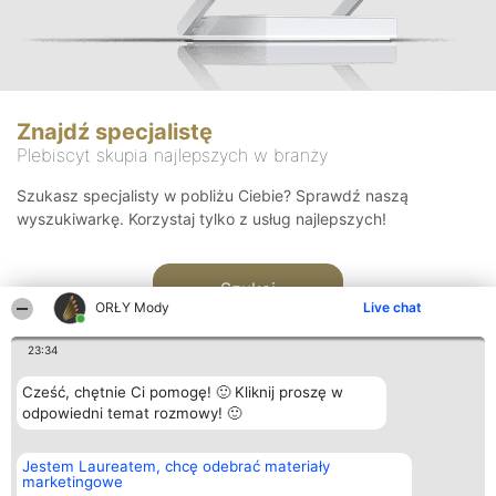
Znajdź specjalistę
Plebiscyt skupia najlepszych w branży
Szukasz specjalisty w pobliżu Ciebie? Sprawdź naszą
wyszukiwarkę. Korzystaj tylko z usług najlepszych!
Szukaj
ORŁY Mody
Live chat
23:34
Cześć, chętnie Ci pomogę! 🙂 Kliknij proszę w
odpowiedni temat rozmowy! 🙂
Organizator plebiscytu
Plebiscyt
Kontakt
Jestem Laureatem, chcę odebrać materiały
Bright Side Solutions sp. z o.
Laureaci
Kontakt
marketingowe
o. sp. k.
Lista