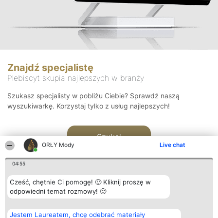
Znajdź specjalistę
Plebiscyt skupia najlepszych w branży
Szukasz specjalisty w pobliżu Ciebie? Sprawdź naszą
wyszukiwarkę. Korzystaj tylko z usług najlepszych!
Szukaj
ORŁY Mody
Live chat
04:55
Cześć, chętnie Ci pomogę! 🙂 Kliknij proszę w
odpowiedni temat rozmowy! 🙂
Organizator plebiscytu
Plebiscyt
Kontakt
Jestem Laureatem, chcę odebrać materiały
Bright Side Solutions sp. z o.
Laureaci
Kontakt