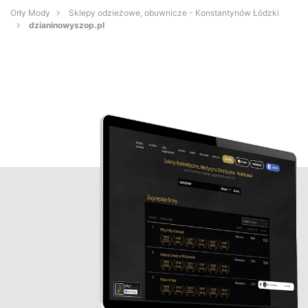
Orły Mody
Sklepy odzieżowe, obuwnicze - Konstantynów Łódzki
dzianinowyszop.pl