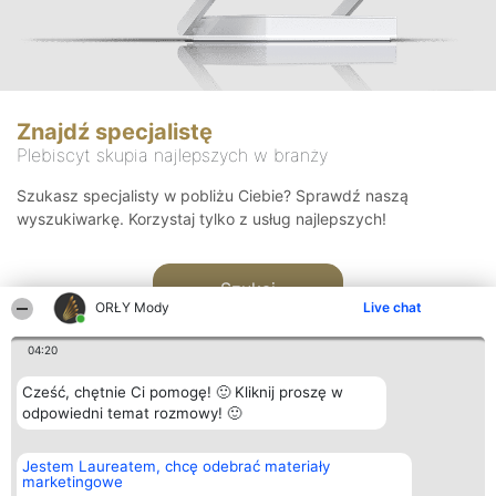
Znajdź specjalistę
Plebiscyt skupia najlepszych w branży
Szukasz specjalisty w pobliżu Ciebie? Sprawdź naszą
wyszukiwarkę. Korzystaj tylko z usług najlepszych!
Szukaj
ORŁY Mody
Live chat
04:20
Cześć, chętnie Ci pomogę! 🙂 Kliknij proszę w
odpowiedni temat rozmowy! 🙂
Organizator plebiscytu
Plebiscyt
Kontakt
Jestem Laureatem, chcę odebrać materiały
Bright Side Solutions sp. z o.
Laureaci
Kontakt
marketingowe
o. sp. k.
Lista