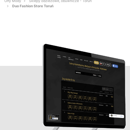
Orły Mody
Sklepy odzieżowe, obuwnicze - Toruń
Duo Fashion Store Toruń