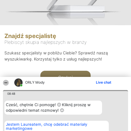
Znajdź specjalistę
Plebiscyt skupia najlepszych w branży
Szukasz specjalisty w pobliżu Ciebie? Sprawdź naszą
wyszukiwarkę. Korzystaj tylko z usług najlepszych!
Szukaj
ORŁY Mody
Live chat
08:48
Cześć, chętnie Ci pomogę! 🙂 Kliknij proszę w
odpowiedni temat rozmowy! 🙂
Organizator plebiscytu
Plebiscyt
Kontakt
Jestem Laureatem, chcę odebrać materiały
Bright Side Solutions sp. z o.
Laureaci
Kontakt
marketingowe
o. sp. k.
Lista