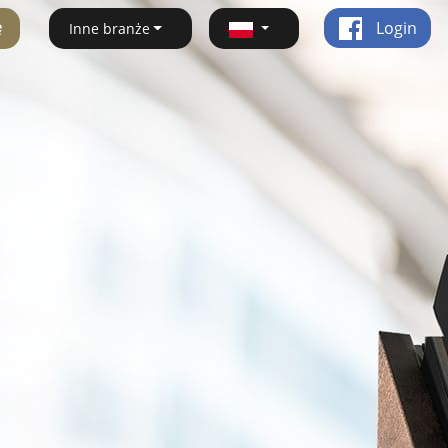
ę
Login
Inne branże