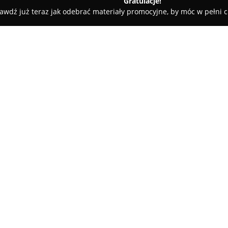
Gratulacje!
awdź już teraz jak odebrać materiały promocyjne, by móc w pełni c
ń
D-Tex
O firmie:
D-Tex
jest uznaną firmą działa
Wieluniu. Przedsiębiorstwo ce
prowadząc popularny sklep inte
starannie wyselekcjonowanych i
się w najnowsze trendy mody. 
produktów, jednocześnie utrzym
przewagę konkurencyjną.
Wyjątkową cechą działania D-Te
sprzedaży oraz skuteczności. 
o szybkie realizowanie zamówie