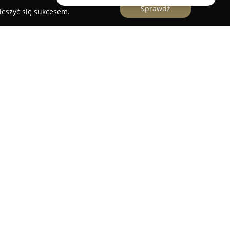
Sprawdź
ieszyć się sukcesem.
jącą na polskim rynku mody, z siedzibą w
chuje się dynamicznym rozwojem w branży,
rnetowy Dstreet.pl. Skupia się na dostarczaniu
 zawsze aktualnych kolekcji odzieży, wpisujących
Firma szczególnie dba o jakość oferowanych
ując je w przystępnych cenach, co stanowi jej
x jest opieranie się na wysokich standardach
Doświadczeni pracownicy firmy skrupulatnie dbają
ń oraz o to, by kupione towary były dostarczane