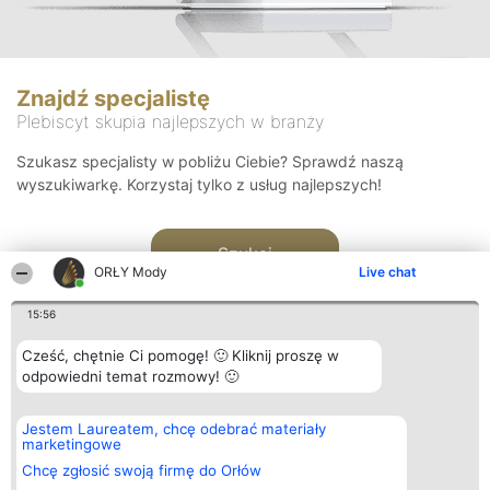
Znajdź specjalistę
Plebiscyt skupia najlepszych w branży
Szukasz specjalisty w pobliżu Ciebie? Sprawdź naszą
wyszukiwarkę. Korzystaj tylko z usług najlepszych!
Szukaj
ORŁY Mody
Live chat
15:56
Cześć, chętnie Ci pomogę! 🙂 Kliknij proszę w
odpowiedni temat rozmowy! 🙂
Organizator plebiscytu
Plebiscyt
Kontakt
Jestem Laureatem, chcę odebrać materiały
Bright Side Solutions sp. z o.
Laureaci
Kontakt
marketingowe
o. sp. k.
Lista
ul. Ruska 22
wszystkich
Chcę zgłosić swoją firmę do Orłów
Wrocław 50-079
Laureatów