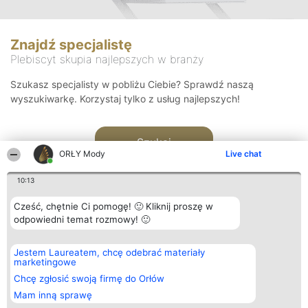
Znajdź specjalistę
Plebiscyt skupia najlepszych w branży
Szukasz specjalisty w pobliżu Ciebie? Sprawdź naszą
wyszukiwarkę. Korzystaj tylko z usług najlepszych!
Szukaj
ORŁY Mody
Live chat
10:13
Cześć, chętnie Ci pomogę! 🙂 Kliknij proszę w
odpowiedni temat rozmowy! 🙂
Organizator plebiscytu
Plebiscyt
Kontakt
Jestem Laureatem, chcę odebrać materiały
Bright Side Solutions sp. z o.
Laureaci
Kontakt
marketingowe
o. sp. k.
Lista
ul. Ruska 22
wszystkich
Chcę zgłosić swoją firmę do Orłów
Wrocław 50-079
Laureatów
Mam inną sprawę
KRS 0000749100 | Regon
Zasady
381313360 | NIP 8943132676
Regulamin