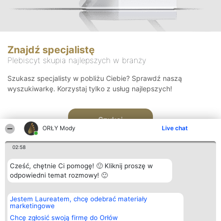
Znajdź specjalistę
Plebiscyt skupia najlepszych w branży
Szukasz specjalisty w pobliżu Ciebie? Sprawdź naszą
wyszukiwarkę. Korzystaj tylko z usług najlepszych!
Szukaj
ORŁY Mody
Live chat
02:58
Cześć, chętnie Ci pomogę! 🙂 Kliknij proszę w
odpowiedni temat rozmowy! 🙂
Organizator plebiscytu
Plebiscyt
Kontakt
Jestem Laureatem, chcę odebrać materiały
Bright Side Solutions sp. z o.
Laureaci
Kontakt
marketingowe
o. sp. k.
Lista
ul. Ruska 22
wszystkich
Chcę zgłosić swoją firmę do Orłów