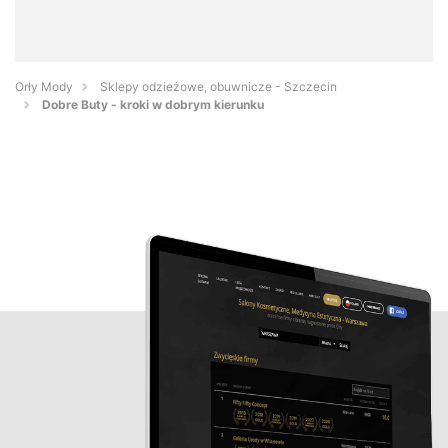
Orły Mody
Sklepy odzieżowe, obuwnicze - Szczecin
Dobre Buty - kroki w dobrym kierunku