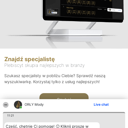
Znajdź specjalistę
Plebiscyt skupia najlepszych w branży
Szukasz specjalisty w pobliżu Ciebie? Sprawdź naszą
wyszukiwarkę. Korzystaj tylko z usług najlepszych!
Szukaj
ORŁY Mody
Live chat
11:21
Cześć, chętnie Ci pomogę! 🙂 Kliknij proszę w