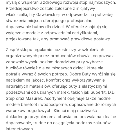
myślą o wspieraniu zdrowego rozwoju stóp najmłodszych.
Przedsiębiorstwo zostało założone z inicjatywy
właścicielki, Izy Gawłowskiej, w odpowiedzi na potrzebę
stworzenia miejsca oferującego profesjonalne
dopasowanie butów dla dzieci. W ofercie znajdują się
wyłącznie modele z odpowiednimi certyfikatami,
projektowane tak, aby promować prawidłową postawę.
Zespół sklepu regularnie uczestniczy w szkoleniach
organizowanych przez producentów obuwia, co pozwala
zapewnić wysoki poziom doradztwa przy wyborze
bucików również dla najmłodszych dzieci, które nie
potrafią wyrazić swoich potrzeb. Dobre Buty wyróżnia się
naciskiem na jakość, komfort oraz wykorzystywanie
naturalnych materiałów, oferując buty z elastycznymi
podeszwami od uznanych marek, takich jak Superfit, D.D.
Step oraz Mazurek. Asortyment obejmuje także modne
modele barefoot i wodoodporne, dopasowane do różnych
warunków pogodowych. Klienci mają możliwość
dokładnego przymierzenia obuwia, co pozwala na idealne
dopasowanie, trudne do osiągnięcia podczas zakupów
internetowych.