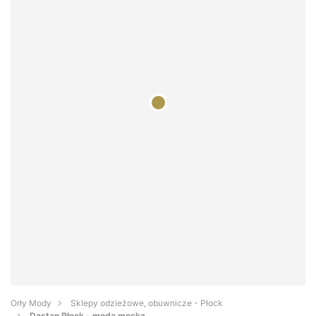
Orły Mody
Sklepy odzieżowe, obuwnicze - Płock
Dastan Płock - moda męska