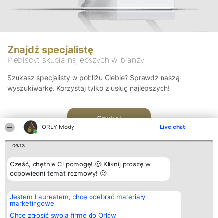
Znajdź specjalistę
Plebiscyt skupia najlepszych w branży
Szukasz specjalisty w pobliżu Ciebie? Sprawdź naszą
wyszukiwarkę. Korzystaj tylko z usług najlepszych!
Szukaj
ORŁY Mody
Live chat
06:13
Cześć, chętnie Ci pomogę! 🙂 Kliknij proszę w
odpowiedni temat rozmowy! 🙂
Organizator plebiscytu
Plebiscyt
Kontakt
Jestem Laureatem, chcę odebrać materiały
Bright Side Solutions sp. z o.
Laureaci
Kontakt
marketingowe
o. sp. k.
Lista
ul. Ruska 22
wszystkich
Chcę zgłosić swoją firmę do Orłów