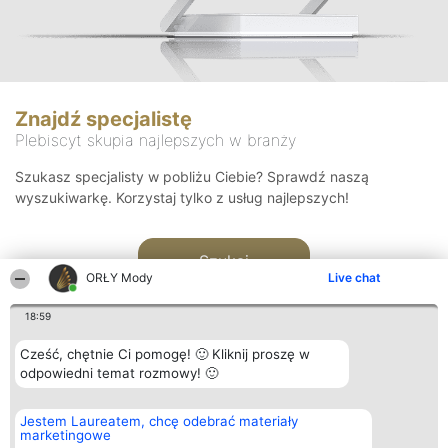
Znajdź specjalistę
Plebiscyt skupia najlepszych w branży
Szukasz specjalisty w pobliżu Ciebie? Sprawdź naszą
wyszukiwarkę. Korzystaj tylko z usług najlepszych!
Szukaj
ORŁY Mody
Live chat
18:59
Cześć, chętnie Ci pomogę! 🙂 Kliknij proszę w
odpowiedni temat rozmowy! 🙂
Organizator plebiscytu
Plebiscyt
Kontakt
Jestem Laureatem, chcę odebrać materiały
Bright Side Solutions sp. z o.
Laureaci
Kontakt
marketingowe
o. sp. k.
Lista