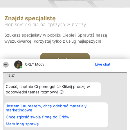
Znajdź specjalistę
Plebiscyt skupia najlepszych w branży
Szukasz specjalisty w pobliżu Ciebie? Sprawdź naszą
wyszukiwarkę. Korzystaj tylko z usług najlepszych!
Szukaj
ORŁY Mody
Live chat
13:27
Cześć, chętnie Ci pomogę! 🙂 Kliknij proszę w
odpowiedni temat rozmowy! 🙂
Organizator plebiscytu
Plebiscyt
Kontakt
Jestem Laureatem, chcę odebrać materiały
Bright Side Solutions sp. z o.
Laureaci
Kontakt
marketingowe
o. sp. k.
Lista
ul. Ruska 22
wszystkich
Chcę zgłosić swoją firmę do Orłów
Wrocław 50-079
Laureatów
Mam inną sprawę
KRS 0000749100 | Regon
Zasady
381313360 | NIP 8943132676
Regulamin