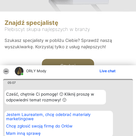
Znajdź specjalistę
Plebiscyt skupia najlepszych w branży
Szukasz specjalisty w pobliżu Ciebie? Sprawdź naszą
wyszukiwarkę. Korzystaj tylko z usług najlepszych!
Szukaj
ORŁY Mody
Live chat
05:07
Cześć, chętnie Ci pomogę! 🙂 Kliknij proszę w
odpowiedni temat rozmowy! 🙂
Organizator plebiscytu
Plebiscyt
Kontakt
Jestem Laureatem, chcę odebrać materiały
Bright Side Solutions sp. z o.
Laureaci
Kontakt
marketingowe
o. sp. k.
Lista
ul. Ruska 22
wszystkich
Chcę zgłosić swoją firmę do Orłów
Wrocław 50-079
Laureatów
Mam inną sprawę
KRS 0000749100 | Regon
Zasady