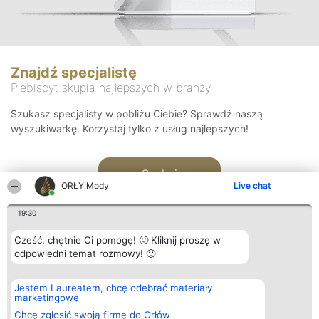
Znajdź specjalistę
Plebiscyt skupia najlepszych w branży
Szukasz specjalisty w pobliżu Ciebie? Sprawdź naszą
wyszukiwarkę. Korzystaj tylko z usług najlepszych!
Szukaj
ORŁY Mody
Live chat
19:30
Cześć, chętnie Ci pomogę! 🙂 Kliknij proszę w
odpowiedni temat rozmowy! 🙂
Organizator plebiscytu
Plebiscyt
Kontakt
Jestem Laureatem, chcę odebrać materiały
Bright Side Solutions sp. z o.
Laureaci
Kontakt
marketingowe
o. sp. k.
Lista
ul. Ruska 22
wszystkich
Chcę zgłosić swoją firmę do Orłów