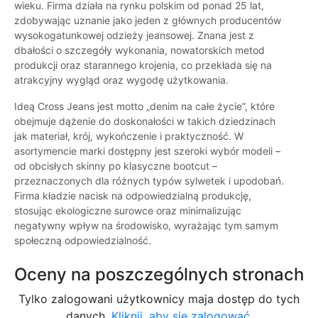
wieku. Firma działa na rynku polskim od ponad 25 lat,
zdobywając uznanie jako jeden z głównych producentów
wysokogatunkowej odzieży jeansowej. Znana jest z
dbałości o szczegóły wykonania, nowatorskich metod
produkcji oraz starannego krojenia, co przekłada się na
atrakcyjny wygląd oraz wygodę użytkowania.
Ideą Cross Jeans jest motto „denim na całe życie”, które
obejmuje dążenie do doskonałości w takich dziedzinach
jak materiał, krój, wykończenie i praktyczność. W
asortymencie marki dostępny jest szeroki wybór modeli –
od obcisłych skinny po klasyczne bootcut –
przeznaczonych dla różnych typów sylwetek i upodobań.
Firma kładzie nacisk na odpowiedzialną produkcję,
stosując ekologiczne surowce oraz minimalizując
negatywny wpływ na środowisko, wyrażając tym samym
społeczną odpowiedzialność.
Oceny na poszczególnych stronach
Tylko zalogowani użytkownicy maja dostęp do tych
danych.
Kliknij, aby się zalogować.