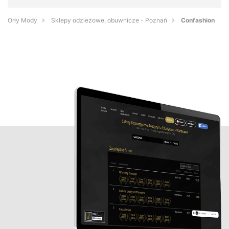
Orły Mody
Sklepy odzieżowe, obuwnicze - Poznań
Confashion