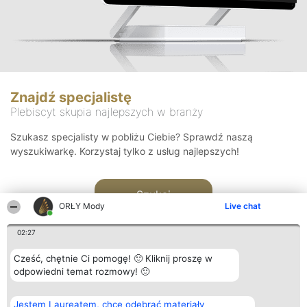
Znajdź specjalistę
Plebiscyt skupia najlepszych w branży
Szukasz specjalisty w pobliżu Ciebie? Sprawdź naszą
wyszukiwarkę. Korzystaj tylko z usług najlepszych!
Szukaj
ORŁY Mody
Live chat
02:27
Cześć, chętnie Ci pomogę! 🙂 Kliknij proszę w
odpowiedni temat rozmowy! 🙂
Organizator plebiscytu
Plebiscyt
Kontakt
Jestem Laureatem, chcę odebrać materiały
Bright Side Solutions sp. z o.
Laureaci
Kontakt