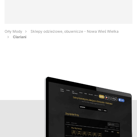
Orły Mody
Sklepy odzieżowe, obuwnicze - Nowa Wieś Wielka
Clariani