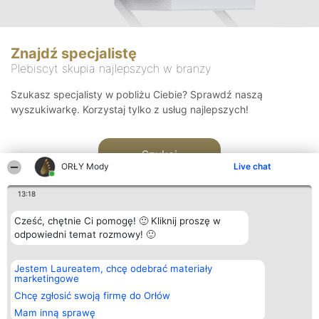
Znajdź specjalistę
Plebiscyt skupia najlepszych w branży
Szukasz specjalisty w pobliżu Ciebie? Sprawdź naszą
wyszukiwarkę. Korzystaj tylko z usług najlepszych!
Szukaj
ORŁY Mody
Live chat
13:18
Cześć, chętnie Ci pomogę! 🙂 Kliknij proszę w
odpowiedni temat rozmowy! 🙂
Organizator plebiscytu
Plebiscyt
Kontakt
Jestem Laureatem, chcę odebrać materiały
Bright Side Solutions sp. z o.
Laureaci
Kontakt
marketingowe
o. sp. k.
Lista
ul. Ruska 22
wszystkich
Chcę zgłosić swoją firmę do Orłów
Wrocław 50-079
Laureatów
Mam inną sprawę
KRS 0000749100 | Regon
Zasady