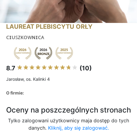
LAUREAT PLEBISCYTU ORŁY
ᴄɪᴜꜱᴢᴋᴏᴡɴɪᴄᴀ
8.7
(10)
Jarosław, os. Kalinki 4
O firmie:
Oceny na poszczególnych stronach
Tylko zalogowani użytkownicy maja dostęp do tych
danych.
Kliknij, aby się zalogować.