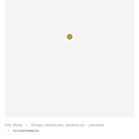
Orły Mody
Sklepy odzieżowe, obuwnicze - Jarosław
ᴄɪᴜꜱᴢᴋᴏᴡɴɪᴄᴀ