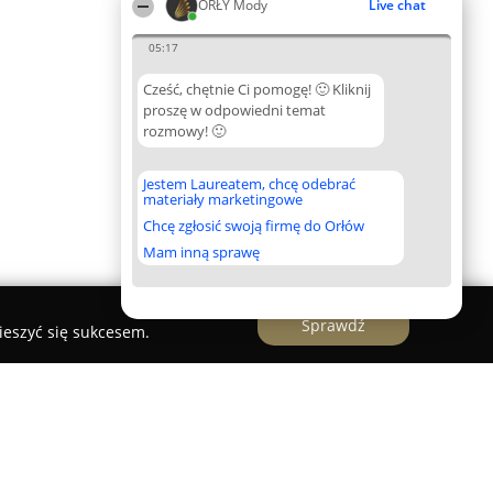
ORŁY Mody
Live chat
05:17
Cześć, chętnie Ci pomogę! 🙂 Kliknij
proszę w odpowiedni temat
rozmowy! 🙂
Jestem Laureatem, chcę odebrać
materiały marketingowe
Chcę zgłosić swoją firmę do Orłów
Mam inną sprawę
Sprawdź
ieszyć się sukcesem.