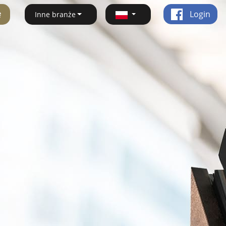
ę
Login
Inne branże