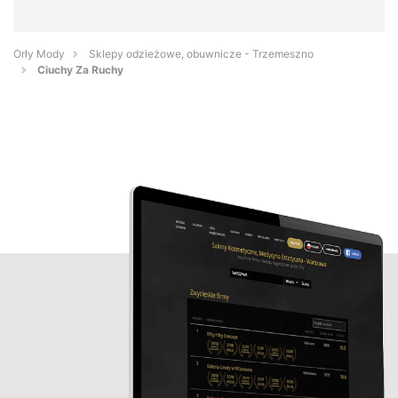
Orły Mody
Sklepy odzieżowe, obuwnicze - Trzemeszno
Ciuchy Za Ruchy