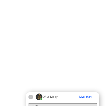
ORŁY Mody
Live chat
01:01