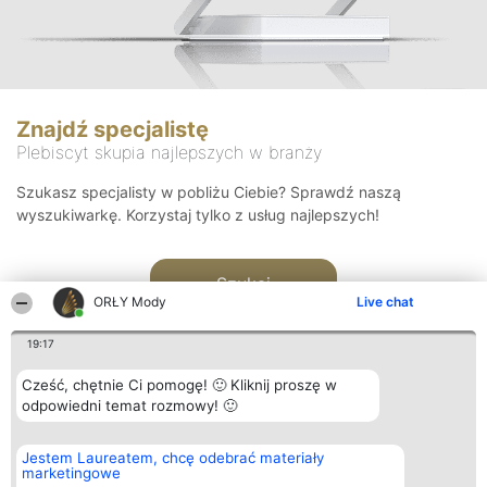
Znajdź specjalistę
Plebiscyt skupia najlepszych w branży
Szukasz specjalisty w pobliżu Ciebie? Sprawdź naszą
wyszukiwarkę. Korzystaj tylko z usług najlepszych!
Szukaj
ORŁY Mody
Live chat
19:17
Cześć, chętnie Ci pomogę! 🙂 Kliknij proszę w
odpowiedni temat rozmowy! 🙂
Organizator plebiscytu
Plebiscyt
Kontakt
Jestem Laureatem, chcę odebrać materiały
Bright Side Solutions sp. z o.
Laureaci
Kontakt
marketingowe
o. sp. k.
Lista