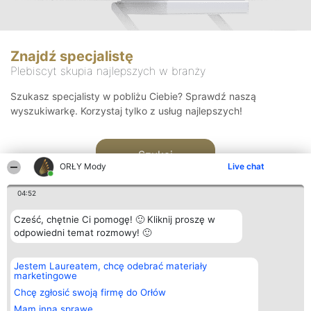
Znajdź specjalistę
Plebiscyt skupia najlepszych w branży
Szukasz specjalisty w pobliżu Ciebie? Sprawdź naszą
wyszukiwarkę. Korzystaj tylko z usług najlepszych!
Szukaj
ORŁY Mody
Live chat
04:52
Cześć, chętnie Ci pomogę! 🙂 Kliknij proszę w
odpowiedni temat rozmowy! 🙂
Organizator plebiscytu
Plebiscyt
Kontakt
Jestem Laureatem, chcę odebrać materiały
Bright Side Solutions sp. z o.
Laureaci
Kontakt
marketingowe
o. sp. k.
Lista
ul. Ruska 22
wszystkich
Chcę zgłosić swoją firmę do Orłów
Wrocław 50-079
Laureatów
Mam inną sprawę
KRS 0000749100 | Regon
Zasady