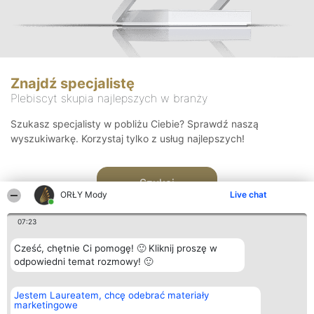
Znajdź specjalistę
Plebiscyt skupia najlepszych w branży
Szukasz specjalisty w pobliżu Ciebie? Sprawdź naszą
wyszukiwarkę. Korzystaj tylko z usług najlepszych!
Szukaj
ORŁY Mody
Live chat
07:23
Cześć, chętnie Ci pomogę! 🙂 Kliknij proszę w
odpowiedni temat rozmowy! 🙂
Organizator plebiscytu
Plebiscyt
Kontakt
Jestem Laureatem, chcę odebrać materiały
Bright Side Solutions sp. z o.
Laureaci
Kontakt
marketingowe
o. sp. k.
Lista