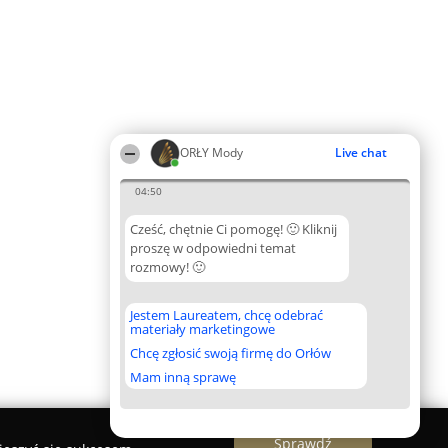
ORŁY Mody
Live chat
04:50
Cześć, chętnie Ci pomogę! 🙂 Kliknij
proszę w odpowiedni temat
rozmowy! 🙂
Jestem Laureatem, chcę odebrać
materiały marketingowe
Chcę zgłosić swoją firmę do Orłów
Mam inną sprawę
Sprawdź