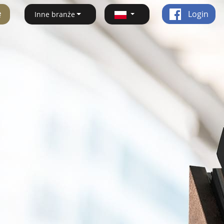
ę
Login
Inne branże