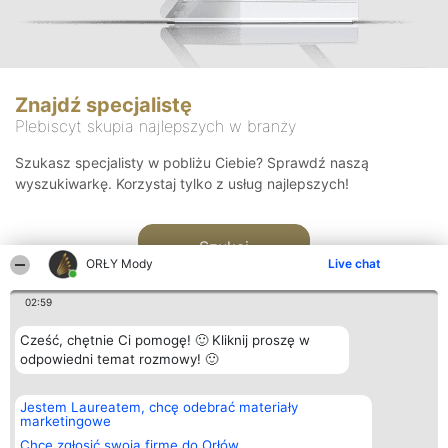
Znajdź specjalistę
Plebiscyt skupia najlepszych w branży
Szukasz specjalisty w pobliżu Ciebie? Sprawdź naszą
wyszukiwarkę. Korzystaj tylko z usług najlepszych!
Szukaj
ORŁY Mody
Live chat
02:59
Cześć, chętnie Ci pomogę! 🙂 Kliknij proszę w
odpowiedni temat rozmowy! 🙂
Organizator plebiscytu
Plebiscyt
Kontakt
Jestem Laureatem, chcę odebrać materiały
Bright Side Solutions sp. z o.
Laureaci
Kontakt
marketingowe
o. sp. k.
Lista
ul. Ruska 22
wszystkich
Chcę zgłosić swoją firmę do Orłów