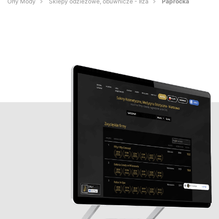
Orły Mody
Sklepy odzieżowe, obuwnicze - Iłża
Paprocka