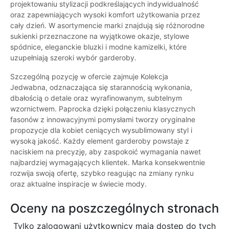
projektowaniu stylizacji podkreślających indywidualność
oraz zapewniających wysoki komfort użytkowania przez
cały dzień. W asortymencie marki znajdują się różnorodne
sukienki przeznaczone na wyjątkowe okazje, stylowe
spódnice, eleganckie bluzki i modne kamizelki, które
uzupełniają szeroki wybór garderoby.
Szczególną pozycję w ofercie zajmuje Kolekcja
Jedwabna, odznaczająca się starannością wykonania,
dbałością o detale oraz wyrafinowanym, subtelnym
wzornictwem. Paprocka dzięki połączeniu klasycznych
fasonów z innowacyjnymi pomysłami tworzy oryginalne
propozycje dla kobiet ceniących wysublimowany styl i
wysoką jakość. Każdy element garderoby powstaje z
naciskiem na precyzję, aby zaspokoić wymagania nawet
najbardziej wymagających klientek. Marka konsekwentnie
rozwija swoją ofertę, szybko reagując na zmiany rynku
oraz aktualne inspiracje w świecie mody.
Oceny na poszczególnych stronach
Tylko zalogowani użytkownicy maja dostęp do tych