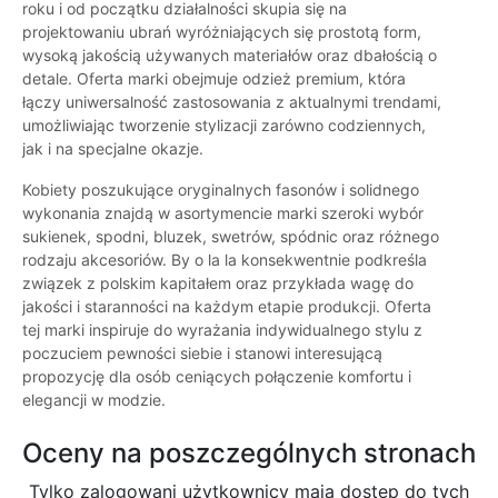
roku i od początku działalności skupia się na
projektowaniu ubrań wyróżniających się prostotą form,
wysoką jakością używanych materiałów oraz dbałością o
detale. Oferta marki obejmuje odzież premium, która
łączy uniwersalność zastosowania z aktualnymi trendami,
umożliwiając tworzenie stylizacji zarówno codziennych,
jak i na specjalne okazje.
Kobiety poszukujące oryginalnych fasonów i solidnego
wykonania znajdą w asortymencie marki szeroki wybór
sukienek, spodni, bluzek, swetrów, spódnic oraz różnego
rodzaju akcesoriów. By o la la konsekwentnie podkreśla
związek z polskim kapitałem oraz przykłada wagę do
jakości i staranności na każdym etapie produkcji. Oferta
tej marki inspiruje do wyrażania indywidualnego stylu z
poczuciem pewności siebie i stanowi interesującą
propozycję dla osób ceniących połączenie komfortu i
elegancji w modzie.
Oceny na poszczególnych stronach
Tylko zalogowani użytkownicy maja dostęp do tych