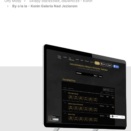
Orły Mody
Sklepy odzieżowe, obuwnicze - Konin
By o la la - Konin Galeria Nad Jeziorem