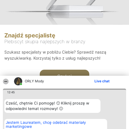
Znajdź specjalistę
Plebiscyt skupia najlepszych w branży
Szukasz specjalisty w pobliżu Ciebie? Sprawdź naszą
wyszukiwarkę. Korzystaj tylko z usług najlepszych!
Szukaj
ORŁY Mody
Live chat
12:45
Cześć, chętnie Ci pomogę! 🙂 Kliknij proszę w
odpowiedni temat rozmowy! 🙂
Organizator plebiscytu
Plebiscyt
Kontakt
Jestem Laureatem, chcę odebrać materiały
Bright Side Solutions sp. z o.
Laureaci
Kontakt
marketingowe
o. sp. k.
Lista