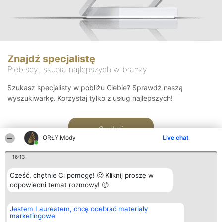
Znajdź specjalistę
Plebiscyt skupia najlepszych w branży
Szukasz specjalisty w pobliżu Ciebie? Sprawdź naszą
wyszukiwarkę. Korzystaj tylko z usług najlepszych!
Szukaj
ORŁY Mody
Live chat
16:13
Cześć, chętnie Ci pomogę! 🙂 Kliknij proszę w
odpowiedni temat rozmowy! 🙂
Organizator plebiscytu
Plebiscyt
Kontakt
Jestem Laureatem, chcę odebrać materiały
Bright Side Solutions sp. z o.
Laureaci
Kontakt
marketingowe
o. sp. k.
Lista