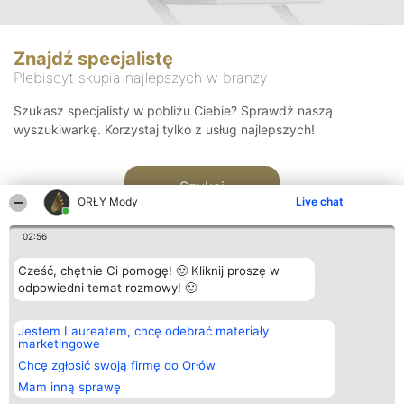
Znajdź specjalistę
Plebiscyt skupia najlepszych w branży
Szukasz specjalisty w pobliżu Ciebie? Sprawdź naszą
wyszukiwarkę. Korzystaj tylko z usług najlepszych!
Szukaj
ORŁY Mody
Live chat
02:56
Cześć, chętnie Ci pomogę! 🙂 Kliknij proszę w
odpowiedni temat rozmowy! 🙂
Organizator plebiscytu
Plebiscyt
Kontakt
Jestem Laureatem, chcę odebrać materiały
Bright Side Solutions sp. z o.
Laureaci
Kontakt
marketingowe
o. sp. k.
Lista
ul. Ruska 22
wszystkich
Chcę zgłosić swoją firmę do Orłów
Wrocław 50-079
Laureatów
Mam inną sprawę
KRS 0000749100 | Regon
Zasady
381313360 | NIP 8943132676
Regulamin