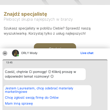
Znajdź specjalistę
Plebiscyt skupia najlepszych w branży
Szukasz specjalisty w pobliżu Ciebie? Sprawdź naszą
wyszukiwarkę. Korzystaj tylko z usług najlepszych!
Szukaj
ORŁY Mody
Live chat
13:45
Cześć, chętnie Ci pomogę! 🙂 Kliknij proszę w
odpowiedni temat rozmowy! 🙂
Organizator plebiscytu
Plebiscyt
Kontakt
Jestem Laureatem, chcę odebrać materiały
Bright Side Solutions sp. z o.
Laureaci
Kontakt
marketingowe
o. sp. k.
Lista
ul. Ruska 22
wszystkich
Chcę zgłosić swoją firmę do Orłów
Wrocław 50-079
Laureatów
Mam inną sprawę
KRS 0000749100 | Regon
Zasady
381313360 | NIP 8943132676
Regulamin